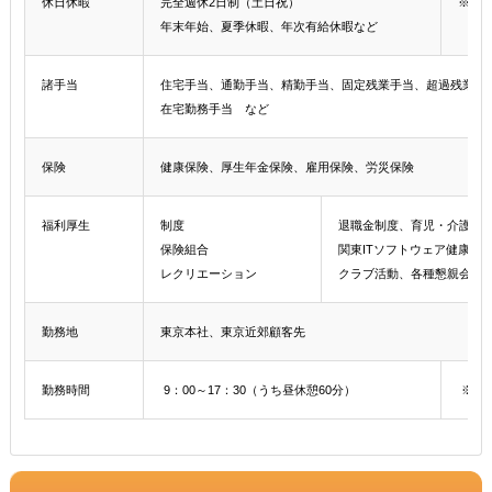
休日休暇
完全週休2日制（土日祝）
※年間
年末年始、夏季休暇、年次有給休暇など
諸手当
住宅手当、通勤手当、精勤手当、固定残業手当、超過残業手
在宅勤務手当 など
保険
健康保険、厚生年金保険、雇用保険、労災保険
福利厚生
制度
退職金制度、育児・介護休
保険組合
関東ITソフトウェア健康保
レクリエーション
クラブ活動、各種懇親会、
勤務地
東京本社、東京近郊顧客先
勤務時間
9：00～17：30（うち昼休憩60分）
※フ