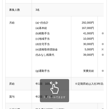
募集人数
3名
月給
(a)~(f)合計
292,000円
(a)基本給
167,000円
(b)精勤手当
41,000円
※月1
(c)地域手当
10,000円
(d)住宅手当
30,000円
※世帯
(e)資格取得奨励金
5,000円
※OR
(f)みなし残業代
39,000円
※入社
入社
みな
(g)通勤手当
実費支給
※上限
昇給
年1回 10月
※定期昇給は入社3年目か
賞与
年2回 夏、冬
スクロールできます